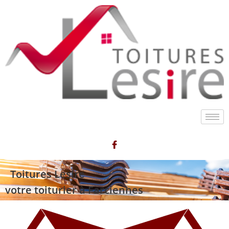
Toitures Lesire
votre toiturier à Farciennes