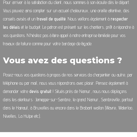
Pour arriver à la satisfaction du client, nous sommes à son écoute dès le départ.
Vous pouvez ainsi compter sur un accueil chaleureux, une oreille attentive, des
conseils avisés et un
travail de qualité
. Nous veillons également à
respecter
les délais
et le budget. Le patron est présent sur les chantiers, prêt à répondre à
vos questions. N’hésitez pas à faire appel à notre entreprise familiale pour vos
travaux de toiture comme pour votre bardage de façade.
Vous avez des questions ?
Posez-nous vos questions à propos de nos services da charpentier ou autre, par
téléphone ou par mail, nous vous répondrons avec plaisir. Pensez également à
demander votre
devis gratuit
! Situés près de Namur, nous nous déplaçons
dans les alentours : Jemeppe-sur-Sambre, le grand Namur, Sambreville, partout
dans le Hainaut, à Bruxelles ou encore dans le Brabant wallon (Wavre, Waterloo,
Nivelles, La Hulpe etc.).