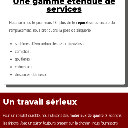
Une gamme étendue de
services
Nous sommes là pour vous ! En plus de la
réparation
ou encore du
remplacement, nous pratiquons la pose de zinguerie :
systèmes d’évacuation des eaux pluviales ;
corniches ;
gouttières ;
chéneaux ;
descentes des eaux.
Un travail sérieux
Pour un résultat durable, nous utilisons des
matériaux de qualité
et soignons
les finitions. Avec un patron toujours présent sur le chantier, nous fournissons