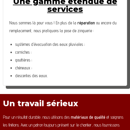
Une gamme étendue de
services
Nous sommes là pour vous ! En plus de la
réparation
ou encore du
remplacement, nous pratiquons la pose de zinguerie :
systèmes d’évacuation des eaux pluviales ;
corniches ;
gouttières ;
chéneaux ;
descentes des eaux.
Un travail sérieux
Pour un résultat durable, nous utilisons des
matériaux de qualité
et soignons
les finitions. Avec un patron toujours présent sur le chantier, nous fournissons