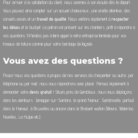
Pour arriver à la satisfaction du client, nous sommes à son écoute dès le départ.
Vous pouvez ainsi compter sur un accueil chaleureux, une oreille attentive, des
conseils avisés et un
travail de qualité
. Nous veillons également à
respecter
les délais
et le budget. Le patron est présent sur les chantiers, prêt à répondre à
vos questions. N’hésitez pas à faire appel à notre entreprise familiale pour vos
travaux de toiture comme pour votre bardage de façade.
Vous avez des questions ?
Posez-nous vos questions à propos de nos services da charpentier ou autre, par
téléphone ou par mail, nous vous répondrons avec plaisir. Pensez également à
demander votre
devis gratuit
! Situés près de Gembloux, nous nous déplaçons
dans les alentours : Jemeppe-sur-Sambre, le grand Namur, Sambreville, partout
dans le Hainaut, à Bruxelles ou encore dans le Brabant wallon (Wavre, Waterloo,
Nivelles, La Hulpe etc.).