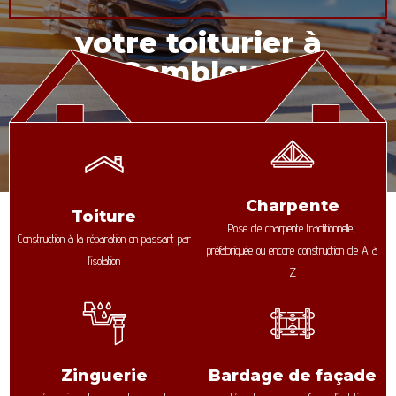
votre toiturier à
Gembloux
Charpente
Toiture
Pose de charpente traditionnelle,
Construction à la réparation en passant par
préfabriquée ou encore construction de A à
l’isolation
Z
Zinguerie
Bardage de façade