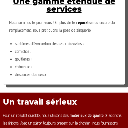
Une gamme étendue de
services
Nous sommes là pour vous ! En plus de la
réparation
ou encore du
remplacement, nous pratiquons la pose de zinguerie :
systèmes d’évacuation des eaux pluviales ;
corniches ;
gouttières ;
chéneaux ;
descentes des eaux.
Un travail sérieux
Pour un résultat durable, nous utilisons des
matériaux de qualité
et soignons
les finitions. Avec un patron toujours présent sur le chantier, nous fournissons