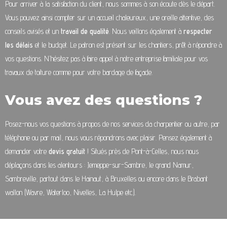
Pour arriver à la satisfaction du client, nous sommes à son écoute dès le départ.
Vous pouvez ainsi compter sur un accueil chaleureux, une oreille attentive, des
conseils avisés et un
travail de qualité
. Nous veillons également à
respecter
les délais
et le budget. Le patron est présent sur les chantiers, prêt à répondre à
vos questions. N’hésitez pas à faire appel à notre entreprise familiale pour vos
travaux de toiture comme pour votre bardage de façade.
Vous avez des questions ?
Posez-nous vos questions à propos de nos services da charpentier ou autre, par
téléphone ou par mail, nous vous répondrons avec plaisir. Pensez également à
demander votre
devis gratuit
! Situés près de Pont-à-Celles, nous nous
déplaçons dans les alentours : Jemeppe-sur-Sambre, le grand Namur,
Sambreville, partout dans le Hainaut, à Bruxelles ou encore dans le Brabant
wallon (Wavre, Waterloo, Nivelles, La Hulpe etc.).