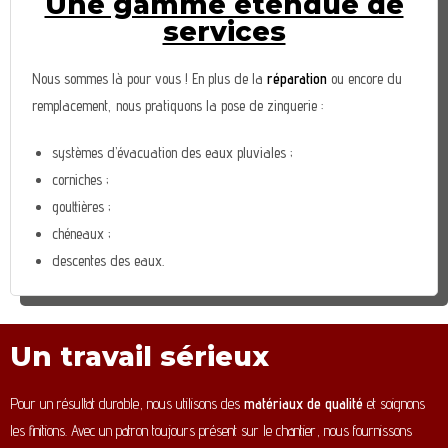
Une gamme étendue de
services
Nous sommes là pour vous ! En plus de la
réparation
ou encore du
remplacement, nous pratiquons la pose de zinguerie :
systèmes d’évacuation des eaux pluviales ;
corniches ;
gouttières ;
chéneaux ;
descentes des eaux.
Un travail sérieux
Pour un résultat durable, nous utilisons des
matériaux de qualité
et soignons
les finitions. Avec un patron toujours présent sur le chantier, nous fournissons