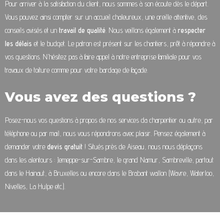
Pour arriver à la satisfaction du client, nous sommes à son écoute dès le départ.
Vous pouvez ainsi compter sur un accueil chaleureux, une oreille attentive, des
conseils avisés et un
travail de qualité
. Nous veillons également à
respecter
les délais
et le budget. Le patron est présent sur les chantiers, prêt à répondre à
vos questions. N’hésitez pas à faire appel à notre entreprise familiale pour vos
travaux de toiture comme pour votre bardage de façade.
Vous avez des questions ?
Posez-nous vos questions à propos de nos services da charpentier ou autre, par
téléphone ou par mail, nous vous répondrons avec plaisir. Pensez également à
demander votre
devis gratuit
! Situés près de Aiseau, nous nous déplaçons
dans les alentours : Jemeppe-sur-Sambre, le grand Namur, Sambreville, partout
dans le Hainaut, à Bruxelles ou encore dans le Brabant wallon (Wavre, Waterloo,
Nivelles, La Hulpe etc.).