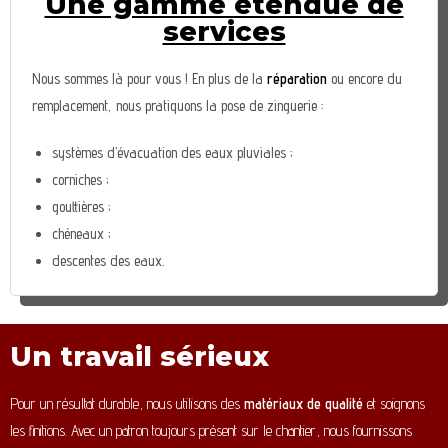
Une gamme étendue de
services
Nous sommes là pour vous ! En plus de la
réparation
ou encore du
remplacement, nous pratiquons la pose de zinguerie :
systèmes d’évacuation des eaux pluviales ;
corniches ;
gouttières ;
chéneaux ;
descentes des eaux.
Un travail sérieux
Pour un résultat durable, nous utilisons des
matériaux de qualité
et soignons
les finitions. Avec un patron toujours présent sur le chantier, nous fournissons