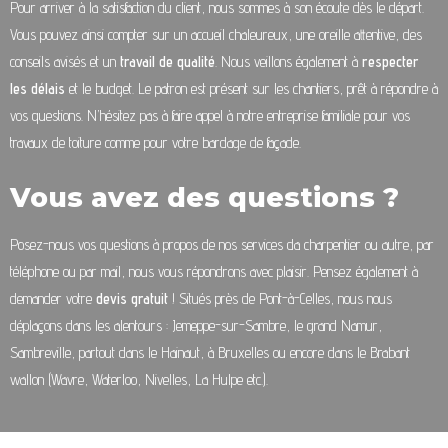
Pour arriver à la satisfaction du client, nous sommes à son écoute dès le départ.
Vous pouvez ainsi compter sur un accueil chaleureux, une oreille attentive, des
conseils avisés et un
travail de qualité
. Nous veillons également à
respecter
les délais
et le budget. Le patron est présent sur les chantiers, prêt à répondre à
vos questions. N’hésitez pas à faire appel à notre entreprise familiale pour vos
travaux de toiture comme pour votre bardage de façade.
Vous avez des questions ?
Posez-nous vos questions à propos de nos services da charpentier ou autre, par
téléphone ou par mail, nous vous répondrons avec plaisir. Pensez également à
demander votre
devis gratuit
! Situés près de Pont-à-Celles, nous nous
déplaçons dans les alentours : Jemeppe-sur-Sambre, le grand Namur,
Sambreville, partout dans le Hainaut, à Bruxelles ou encore dans le Brabant
wallon (Wavre, Waterloo, Nivelles, La Hulpe etc.).