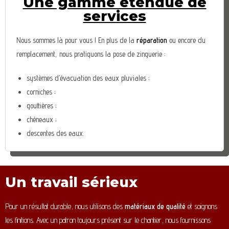
Une gamme étendue de
services
Nous sommes là pour vous ! En plus de la
réparation
ou encore du
remplacement, nous pratiquons la pose de zinguerie :
systèmes d’évacuation des eaux pluviales ;
corniches ;
gouttières ;
chéneaux ;
descentes des eaux.
Un travail sérieux
Pour un résultat durable, nous utilisons des
matériaux de qualité
et soignons
les finitions. Avec un patron toujours présent sur le chantier, nous fournissons