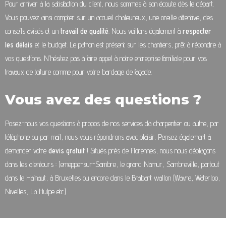
Pour arriver à la satisfaction du client, nous sommes à son écoute dès le départ.
Vous pouvez ainsi compter sur un accueil chaleureux, une oreille attentive, des
conseils avisés et un
travail de qualité
. Nous veillons également à
respecter
les délais
et le budget. Le patron est présent sur les chantiers, prêt à répondre à
vos questions. N’hésitez pas à faire appel à notre entreprise familiale pour vos
travaux de toiture comme pour votre bardage de façade.
Vous avez des questions ?
Posez-nous vos questions à propos de nos services da charpentier ou autre, par
téléphone ou par mail, nous vous répondrons avec plaisir. Pensez également à
demander votre
devis gratuit
! Situés près de Florennes, nous nous déplaçons
dans les alentours : Jemeppe-sur-Sambre, le grand Namur, Sambreville, partout
dans le Hainaut, à Bruxelles ou encore dans le Brabant wallon (Wavre, Waterloo,
Nivelles, La Hulpe etc.).