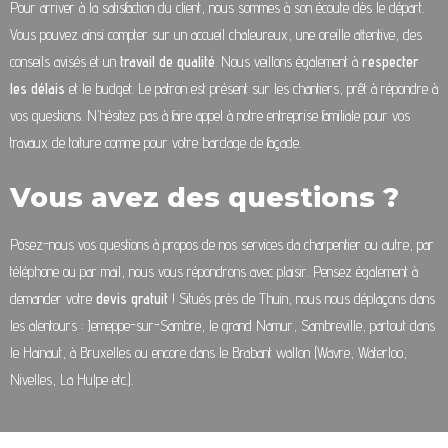
Pour arriver à la satisfaction du client, nous sommes à son écoute dès le départ.
Vous pouvez ainsi compter sur un accueil chaleureux, une oreille attentive, des
conseils avisés et un
travail de qualité
. Nous veillons également à
respecter
les délais
et le budget. Le patron est présent sur les chantiers, prêt à répondre à
vos questions. N’hésitez pas à faire appel à notre entreprise familiale pour vos
travaux de toiture comme pour votre bardage de façade.
Vous avez des questions ?
Posez-nous vos questions à propos de nos services da charpentier ou autre, par
téléphone ou par mail, nous vous répondrons avec plaisir. Pensez également à
demander votre
devis gratuit
! Situés près de Thuin, nous nous déplaçons dans
les alentours : Jemeppe-sur-Sambre, le grand Namur, Sambreville, partout dans
le Hainaut, à Bruxelles ou encore dans le Brabant wallon (Wavre, Waterloo,
Nivelles, La Hulpe etc.).