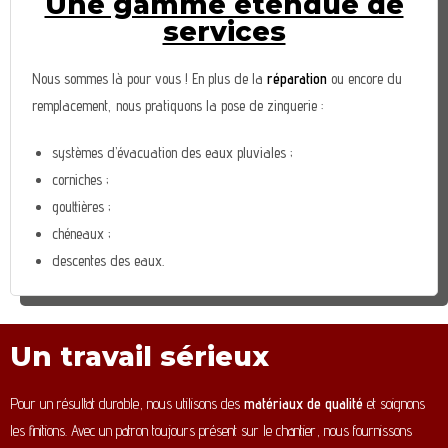
Une gamme étendue de
services
Nous sommes là pour vous ! En plus de la
réparation
ou encore du
remplacement, nous pratiquons la pose de zinguerie :
systèmes d’évacuation des eaux pluviales ;
corniches ;
gouttières ;
chéneaux ;
descentes des eaux.
Un travail sérieux
Pour un résultat durable, nous utilisons des
matériaux de qualité
et soignons
les finitions. Avec un patron toujours présent sur le chantier, nous fournissons