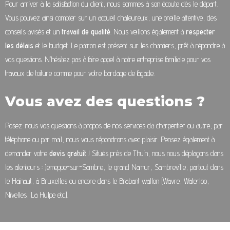
Pour arriver à la satisfaction du client, nous sommes à son écoute dès le départ.
Vous pouvez ainsi compter sur un accueil chaleureux, une oreille attentive, des
conseils avisés et un
travail de qualité
. Nous veillons également à
respecter
les délais
et le budget. Le patron est présent sur les chantiers, prêt à répondre à
vos questions. N’hésitez pas à faire appel à notre entreprise familiale pour vos
travaux de toiture comme pour votre bardage de façade.
Vous avez des questions ?
Posez-nous vos questions à propos de nos services da charpentier ou autre, par
téléphone ou par mail, nous vous répondrons avec plaisir. Pensez également à
demander votre
devis gratuit
! Situés près de Thuin, nous nous déplaçons dans
les alentours : Jemeppe-sur-Sambre, le grand Namur, Sambreville, partout dans
le Hainaut, à Bruxelles ou encore dans le Brabant wallon (Wavre, Waterloo,
Nivelles, La Hulpe etc.).